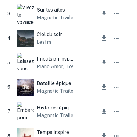
Sur les ailes
3
Magnetic Trailer
,
Lesfm
Ciel du soir
4
Lesfm
Impulsion inspirante
5
Piano Amor
,
Lesfm
Bataille épique
6
Magnetic Trailer
Histoires épiques
7
Magnetic Trailer
,
Lesfm
Temps inspiré
8