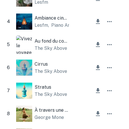
Lesfm
Ambiance cinématographique émotionnelle
4
Lesfm
,
Piano Amor
Au fond du coeur
5
The Sky Above
Cirrus
6
The Sky Above
Stratus
7
The Sky Above
À travers une vie
8
George Mone