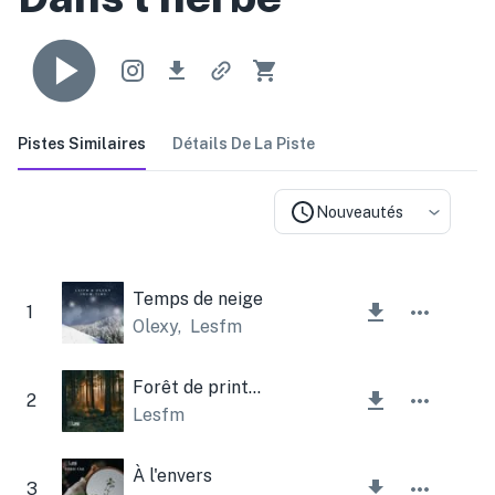
Pistes Similaires
Détails De La Piste
Nouveautés
Temps de neige
1
Olexy
,
Lesfm
Forêt de printemps ambiante
2
Lesfm
À l'envers
3