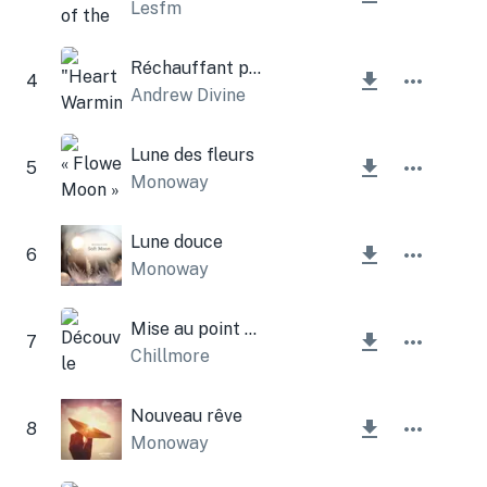
Lesfm
Réchauffant pour le cœur
4
Andrew Divine
Lune des fleurs
5
Monoway
Lune douce
6
Monoway
Mise au point profonde
7
Chillmore
Nouveau rêve
8
Monoway