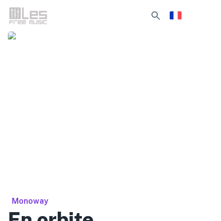
Monoway
En orbite