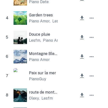
Piano Date
Garden trees
4
Piano Amor
,
Lesfm
Douce pluie
5
Lesfm
,
Piano Amor
Montagne Bleue
6
Piano Amor
Paix sur la mer
7
PianoGuy
route de montagne
8
Olexy
,
Lesfm