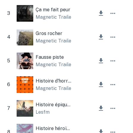
Ça me fait peur
3
Magnetic Trailer
,
Lesfm
Gros rocher
4
Magnetic Trailer
Fausse piste
5
Magnetic Trailer
Histoire d'horreur
6
Magnetic Trailer
Histoire épique héroïque
7
Lesfm
Histoire héroïque (thème inspirant)
8