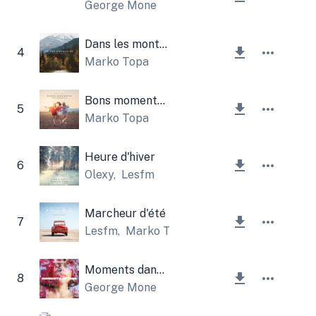
George Mone
Dans les montagnes
4
Marko Topa
Bons moments instrumentaux
5
Marko Topa
Heure d'hiver
6
Olexy
,
Lesfm
Marcheur d'été
7
Lesfm
,
Marko Topa
Moments dans le temps
8
George Mone