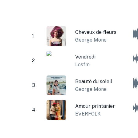
Cheveux de fleurs
1
George Mone
Vendredi
2
Lesfm
Beauté du soleil
3
George Mone
Amour printanier
4
EVERFOLK