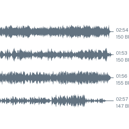
02:54
150
B
01:53
150
B
01:56
155
B
02:57
147
B