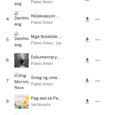
Piano Amor
Relaksasyon Gamit ang Piano
4
Piano Amor
Mga Bulaklak (Bersyon ng Piano)
5
Piano Amor
,
Lesfm
Dokumentaryong Piano
6
Piano Amor
Sinag ng umaga
7
Piano Amor
Pag-asa sa Pamumulaklak
8
Verbovets