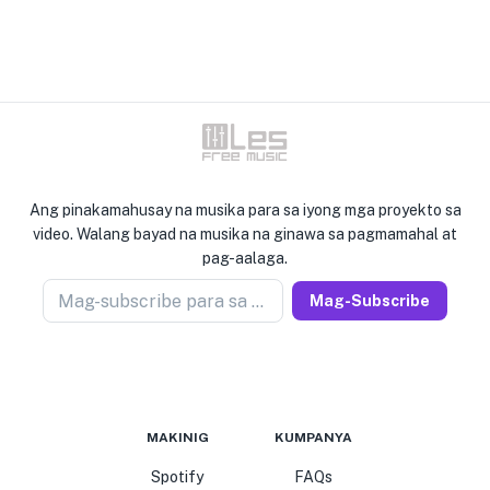
Ang pinakamahusay na musika para sa iyong mga proyekto sa
video. Walang bayad na musika na ginawa sa pagmamahal at
pag-aalaga.
Mag-subscribe para sa newseller
Mag-Subscribe
MAKINIG
KUMPANYA
Spotify
FAQs