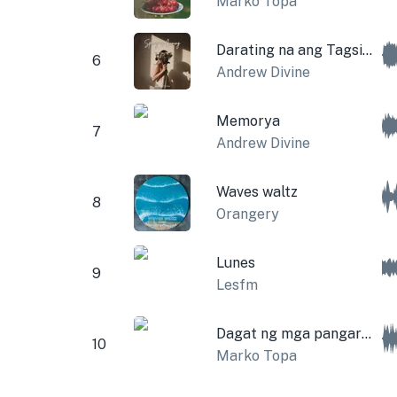
Marko Topa
Darating na ang Tagsibol
6
Andrew Divine
Memorya
7
Andrew Divine
Waves waltz
8
Orangery
Lunes
9
Lesfm
Dagat ng mga pangarap
10
Marko Topa