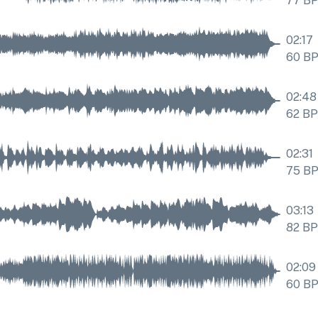
77
B
02:17
60
B
02:48
62
B
02:31
75
B
03:13
82
B
02:09
60
B