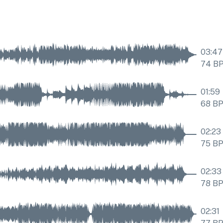
03:47
74
B
01:59
68
B
02:23
75
B
02:33
78
B
02:31