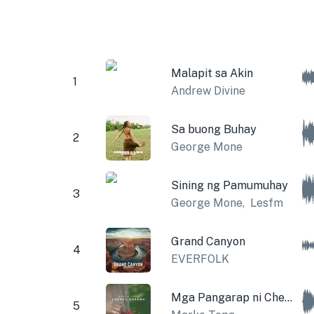
Malapit sa Akin
1
Andrew Divine
Sa buong Buhay
2
George Mone
Sining ng Pamumuhay
3
George Mone
,
Lesfm
Grand Canyon
4
EVERFOLK
Mga Pangarap ni Cherry
5