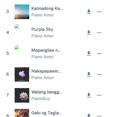
Kalmadong Kalikasan
3
Piano Amor
Purple Sky
4
Piano Amor
Mapanglaw na Araw
5
Piano Amor
Nakapapawing pagod na Piano Music
6
Piano Amor
Walang hanggan
7
PianoGuy
Gabi ng Taglamig
8