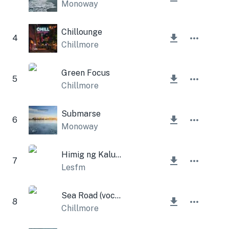
Monoway
Chillounge
4
Chillmore
Green Focus
5
Chillmore
Submarse
6
Monoway
Himig ng Kaluluwa
7
Lesfm
Sea Road (vocal version)
8
Chillmore