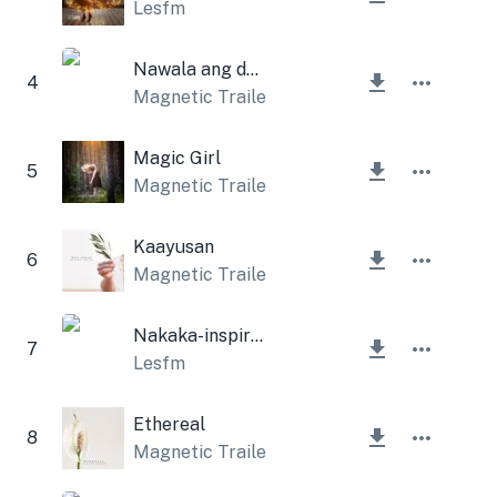
Lesfm
Nawala ang dagat
4
Magnetic Trailer
,
Lesfm
Magic Girl
5
Magnetic Trailer
Kaayusan
6
Magnetic Trailer
Nakaka-inspire na Cinematic
7
Lesfm
Ethereal
8
Magnetic Trailer