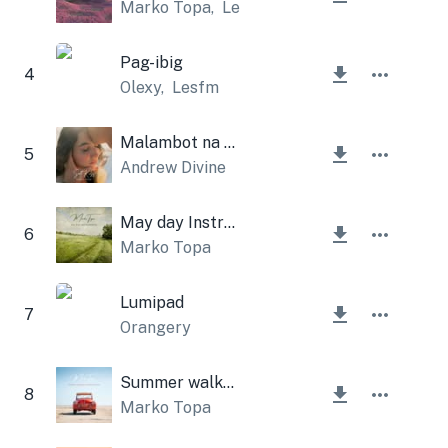
Marko Topa
,
Lesfm
Pag-ibig
4
Olexy
,
Lesfm
Malambot na Halik
5
Andrew Divine
May day Instrumental
6
Marko Topa
Lumipad
7
Orangery
Summer walker Instrumental
8
Marko Topa