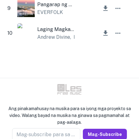
Pangarap ng Kalikasan
9
EVERFOLK
Laging Magkasama
10
Andrew Divine
,
Lesfm
Ang pinakamahusay na musika para sa iyong mga proyekto sa
video. Walang bayad na musika na ginawa sa pagmamahal at
pag-aalaga.
Mag-subscribe para sa newseller
Mag-Subscribe