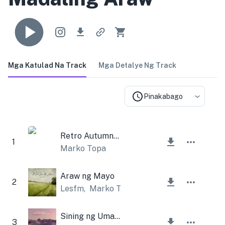
Mga Katulad Na Track
Mga Detalye Ng Track
Pinakabago
Retro Autumn Instrumental
1
Marko Topa
Araw ng Mayo
2
Lesfm
,
Marko Topa
Sining ng Umaga
3