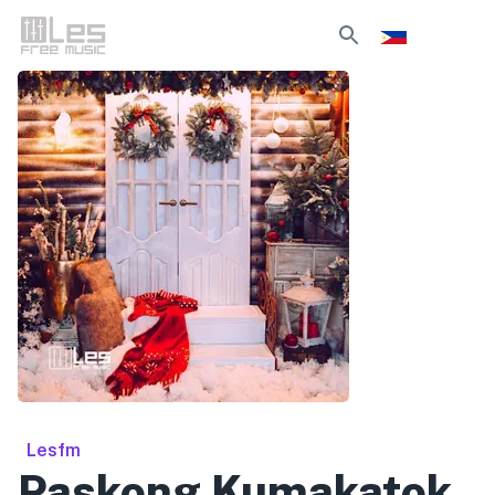
Lesfm
Paskong Kumakatok