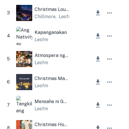
Christmas Lounge lofi
3
Chillmore
,
Lesfm
Kapanganakan
4
Lesfm
Atmospera ng Pasko
5
Lesfm
Christmas Magic Night
6
Lesfm
Mensahe ni Gabriel (Kahon ng Musika sa Pasko at Mga Kampana)
7
Lesfm
Christmas House Beats
8