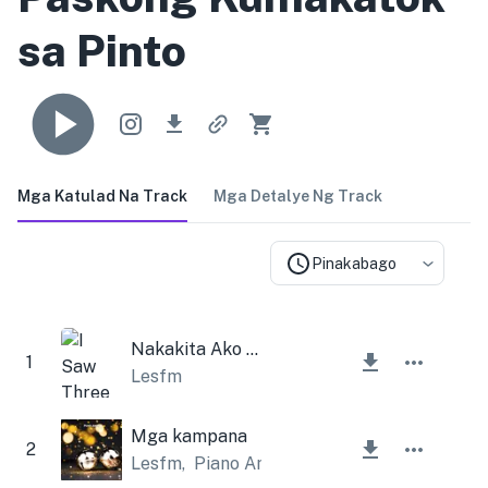
sa Pinto
Mga Katulad Na Track
Mga Detalye Ng Track
Pinakabago
Nakakita Ako ng Tatlong Barko (Christmas Bells)
1
Lesfm
Mga kampana
2
Lesfm
,
Piano Amor