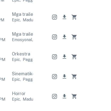
PM
Epic
,
Pagganyak
Epic
,
Pagganyak
Epic
,
Paggany
Mga trailer
Mga trailer
Mga trailer
PM
Epic
,
Madula
Epic
,
Madula
Epic
,
Madula
Mga trailer
Mga trailer
Mga trailer
PM
Emosyonal
,
Epic
Emosyonal
,
Epic
Emosyonal
,
Epi
Orkestra
PM
Epic
,
Pagganyak
Epic
,
Pagganyak
Epic
,
Paggany
Sinematiko
Sinematiko
Sinematiko
PM
Epic
,
Pagganyak
Epic
,
Pagganyak
Epic
,
Paggany
Horror
PM
Epic
,
Madula
Epic
,
Madula
Epic
,
Madula