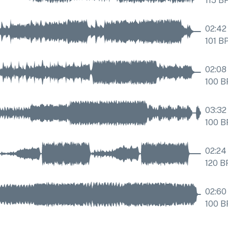
115
B
02:42
101
B
02:08
100
B
03:32
100
B
02:24
120
B
02:60
100
B