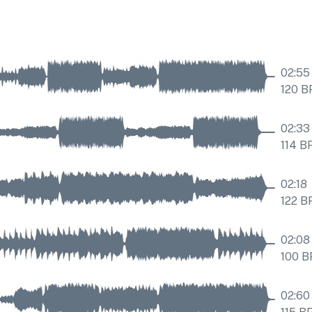
02:55
120
B
02:33
114
B
02:18
122
B
02:08
100
B
02:60