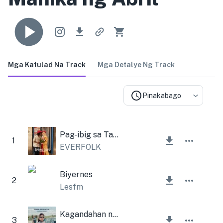
Mga Katulad Na Track
Mga Detalye Ng Track
Pinakabago
Pag-ibig sa Tagsibol
1
EVERFOLK
Biyernes
2
Lesfm
Kagandahan ng Araw
3