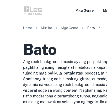
Mga Genre
M
/
/
/
/
Home
Musika
Mga Genre
Bato
Bato
Ang rock background music ay ang perpektong
paglikha ng isang masigla at malakas na kapal
tulad ng mga pelikula, patalastas, podcast, at 
Gamit ang tunog na hinimok ng gitara, dumada
dynamic na vocal, ang rock background music 
visceral edge sa iyong content. Naghahanap k
riff o modernong alternatibong tunog, nag-aa
music ng malawak na seleksyon ng mga istilo a