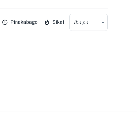
Pinakabago
Sikat
Iba pa