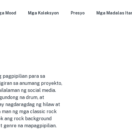
ga Mood
Mga Koleksyon
Presyo
Mga Madalas Ita
 pagpipilian para sa
igiran sa anumang proyekto,
nilalaman ng social media.
gundong na drum, at
ay nagdaragdag ng hilaw at
a man ng mga classic rock
lok ang rock background
t genre na mapagpipilian.