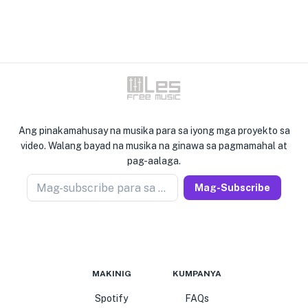
Ang pinakamahusay na musika para sa iyong mga proyekto sa
video. Walang bayad na musika na ginawa sa pagmamahal at
pag-aalaga.
Mag-subscribe para sa newseller
Mag-Subscribe
MAKINIG
KUMPANYA
Spotify
FAQs