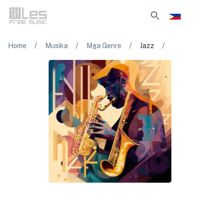
/
/
/
/
Home
Musika
Mga Genre
Jazz