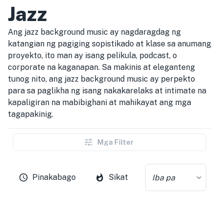
Jazz
Ang jazz background music ay nagdaragdag ng
katangian ng pagiging sopistikado at klase sa anumang
proyekto, ito man ay isang pelikula, podcast, o
corporate na kaganapan. Sa makinis at eleganteng
tunog nito, ang jazz background music ay perpekto
para sa paglikha ng isang nakakarelaks at intimate na
kapaligiran na mabibighani at mahikayat ang mga
tagapakinig.
Mga Filter
Pinakabago
Sikat
Iba pa