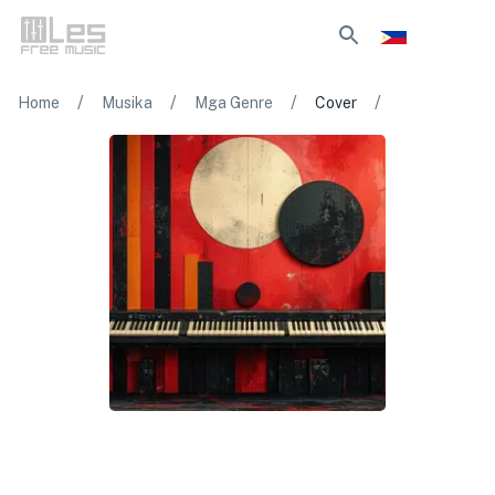
/
/
/
/
Home
Musika
Mga Genre
Cover