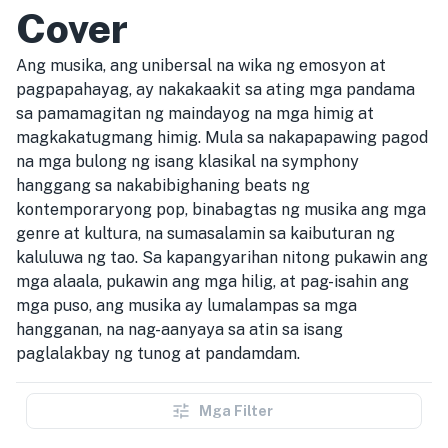
Cover
Ang musika, ang unibersal na wika ng emosyon at
pagpapahayag, ay nakakaakit sa ating mga pandama
sa pamamagitan ng maindayog na mga himig at
magkakatugmang himig. Mula sa nakapapawing pagod
na mga bulong ng isang klasikal na symphony
hanggang sa nakabibighaning beats ng
kontemporaryong pop, binabagtas ng musika ang mga
genre at kultura, na sumasalamin sa kaibuturan ng
kaluluwa ng tao. Sa kapangyarihan nitong pukawin ang
mga alaala, pukawin ang mga hilig, at pag-isahin ang
mga puso, ang musika ay lumalampas sa mga
hangganan, na nag-aanyaya sa atin sa isang
paglalakbay ng tunog at pandamdam.
Mga Filter