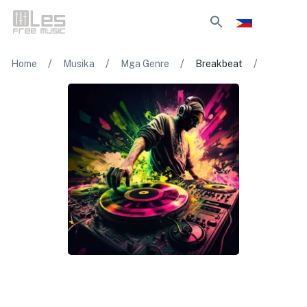
/
/
/
/
Home
Musika
Mga Genre
Breakbeat