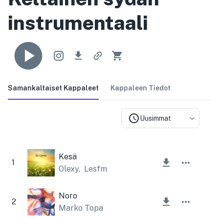
instrumentaali
Samankaltaiset Kappaleet
Kappaleen Tiedot
Uusimmat
Kesä
1
Olexy
,
Lesfm
Noro
2
Marko Topa