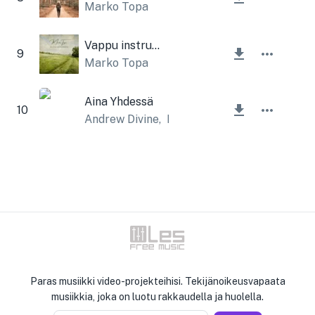
Marko Topa
Vappu instrumentaali
9
Marko Topa
Aina Yhdessä
10
Andrew Divine
,
Lesfm
Paras musiikki video-projekteihisi. Tekijänoikeusvapaata
musiikkia, joka on luotu rakkaudella ja huolella.