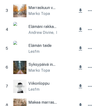
Marraskuun värit
3
Marko Topa
Elämäni rakkaus
4
Andrew Divine
,
Lesfm
Elämän taide
5
Lesfm
Syksypäivä instrumentaali
6
Marko Topa
Viikonloppu
7
Lesfm
Makea marraskuun instrumentaali
8