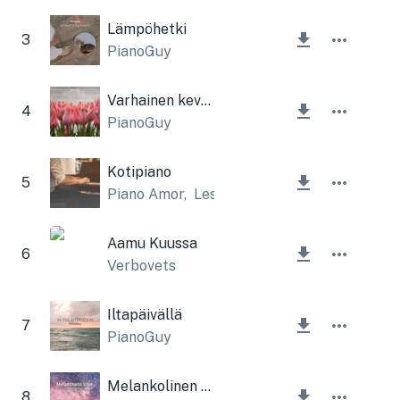
Lämpöhetki
3
PianoGuy
Varhainen kevät
4
PianoGuy
Kotipiano
5
Piano Amor
,
Lesfm
Aamu Kuussa
6
Verbovets
Iltapäivällä
7
PianoGuy
Melankolinen tunnelma
8