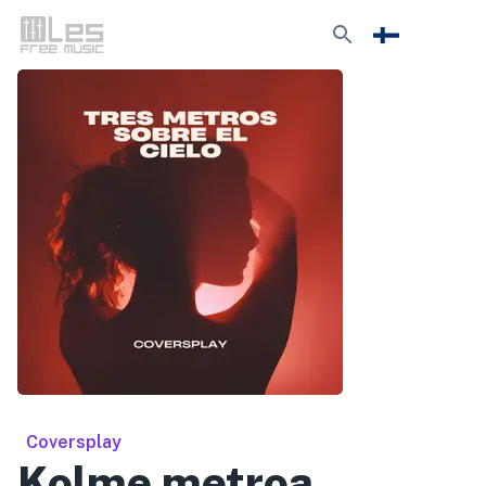
Coversplay
Kolme metroa