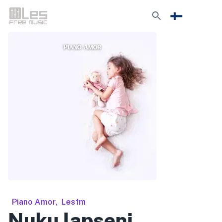
Piano Amor
,
Lesfm
Nuku lapseni