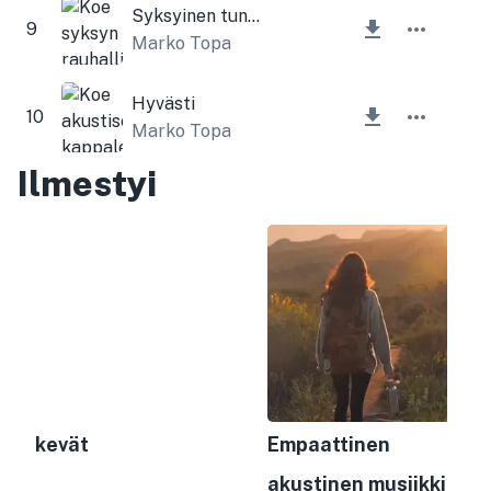
Syksyinen tunnelma
9
Marko Topa
Hyvästi
10
Marko Topa
Ilmestyi
kevät
Empaattinen
akustinen musiikki