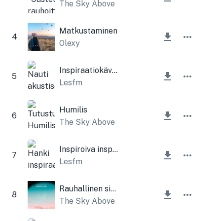
The Sky Above
Matkustaminen
4
Olexy
Inspiraatiokävely
5
Lesfm
Humilis
6
The Sky Above
Inspiroiva inspiraatio
7
Lesfm
Rauhallinen sielu
8
The Sky Above