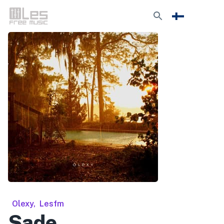
Olexy
,
Lesfm
Sade