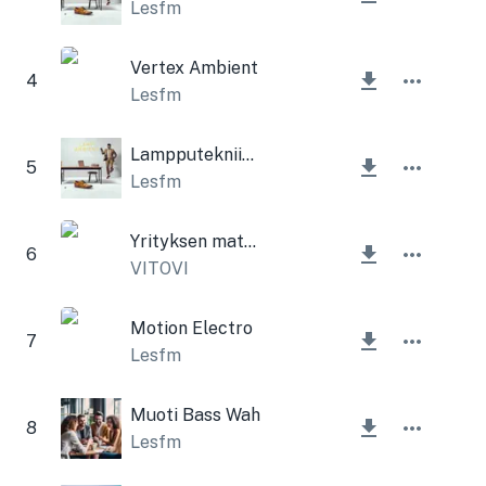
Lesfm
Vertex Ambient
4
Lesfm
Lampputekniikkayritys
5
Lesfm
Yrityksen matka
6
VITOVI
Motion Electro
7
Lesfm
Muoti Bass Wah
8
Lesfm