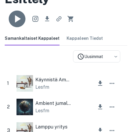
Samankaltaiset Kappaleet
Kappaleen Tiedot
Uusimmat
Käynnistä Ambient
1
Lesfm
Ambient jumalanpalvelus
2
Lesfm
Lamppu yritys
3