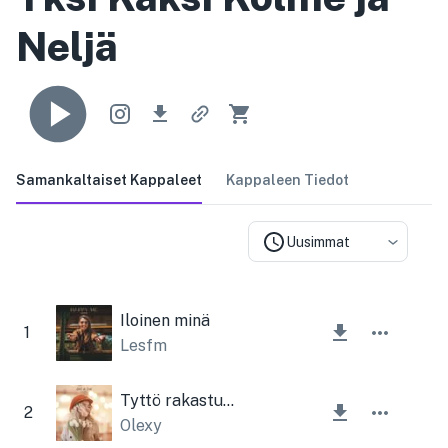
Neljä
Samankaltaiset Kappaleet
Kappaleen Tiedot
Uusimmat
Iloinen minä
1
Lesfm
Tyttö rakastunut
2
Olexy