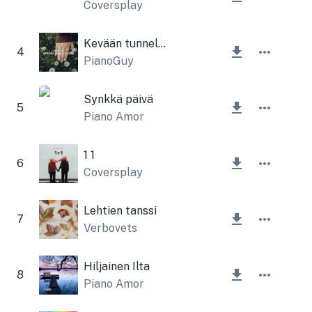
Coversplay
Kevään tunnelma
4
PianoGuy
Synkkä päivä
5
Piano Amor
1 1
6
Coversplay
Lehtien tanssi
7
Verbovets
Hiljainen Ilta
8
Piano Amor