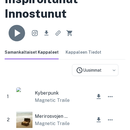
Innostunut
Samankaltaiset Kappaleet
Kappaleen Tiedot
Uusimmat
Kyberpunk
1
Magnetic Trailer
Merirosvojen aarteet
2
Magnetic Trailer