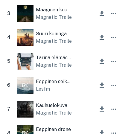
Maaginen kuu
3
Magnetic Trailer
Suuri kuningaskunta
4
Magnetic Trailer
,
Lesfm
Tarina elämästä
5
Magnetic Trailer
Eeppinen seikkailu
6
Lesfm
Kauhuelokuva
7
Magnetic Trailer
,
Lesfm
Eeppinen drone
8