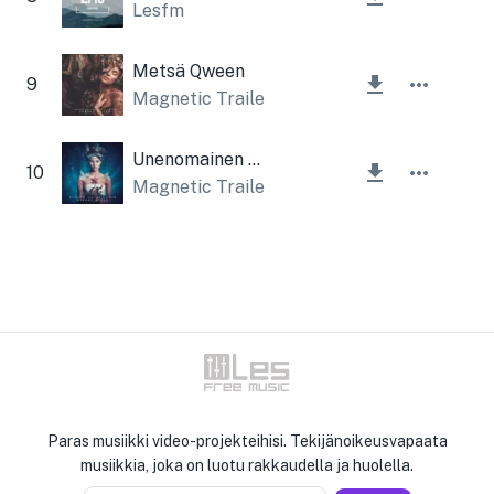
Lesfm
Metsä Qween
9
Magnetic Trailer
,
Lesfm
Unenomainen kuningatar
10
Magnetic Trailer
,
Lesfm
Paras musiikki video-projekteihisi. Tekijänoikeusvapaata
musiikkia, joka on luotu rakkaudella ja huolella.