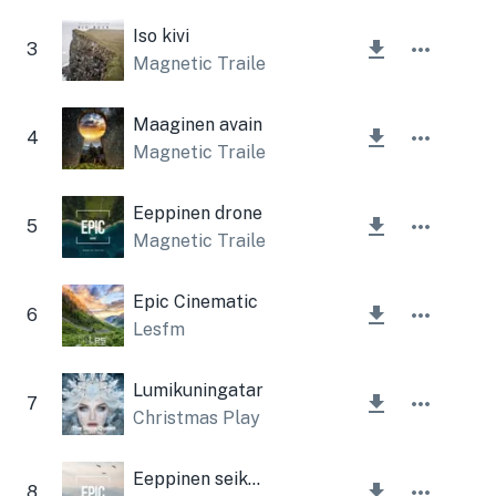
Iso kivi
3
Magnetic Trailer
Maaginen avain
4
Magnetic Trailer
Eeppinen drone
5
Magnetic Trailer
Epic Cinematic
6
Lesfm
Lumikuningatar
7
Christmas Play
Eeppinen seikkailu
8