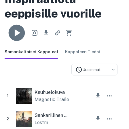
eeppisille vuorille
Samankaltaiset Kappaleet
Kappaleen Tiedot
Uusimmat
Kauhuelokuva
1
Magnetic Trailer
,
Lesfm
Sankarillinen eeppinen tarina
2
Lesfm