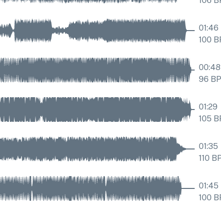
106
B
01:46
100
B
00:48
96
B
01:29
105
B
01:35
110
B
01:45
100
B