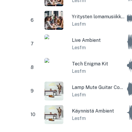
Lesfm
Yritysten lomamusiikkia
6
Lesfm
Live Ambient
7
Lesfm
Tech Enigma Kit
8
Lesfm
Lamp Mute Guitar Corporate
9
Lesfm
Käynnistä Ambient
10
Lesfm