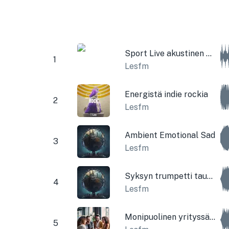
Sport Live akustinen kitara
1
Lesfm
Energistä indie rockia
2
Lesfm
Ambient Emotional Sad
3
Lesfm
Syksyn trumpetti tausta yritys
4
Lesfm
Monipuolinen yrityssähkökitara
5