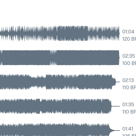
01:04
120
B
02:35
100
B
02:13
110
B
01:35
110
B
01:41