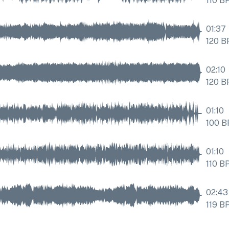
110
B
01:37
120
B
02:10
120
B
01:10
100
B
01:10
110
B
02:43
119
B