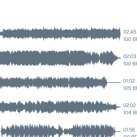
02:45
100
B
02:03
100
B
01:02
105
B
02:02
104
B
01:56