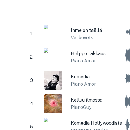
Ihme on täällä
1
Verbovets
Helppo rakkaus
2
Piano Amor
Komedia
3
Piano Amor
Kelluu ilmassa
4
PianoGuy
Komedia Hollywoodista
5