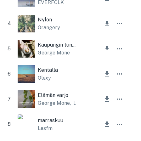
EVERFOLK
Nylon
4
Orangery
Kaupungin tunnelma
5
George Mone
Kentällä
6
Olexy
Elämän varjo
7
George Mone
,
Lesfm
marraskuu
8
Lesfm