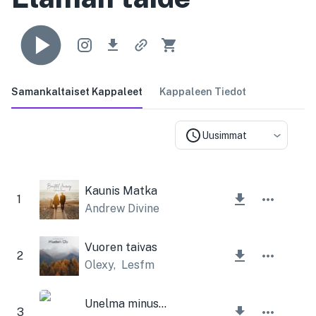
Samankaltaiset Kappaleet
Kappaleen Tiedot
Uusimmat
Kaunis Matka
1
Andrew Divine
Vuoren taivas
2
Olexy
,
Lesfm
Unelma minusta
3