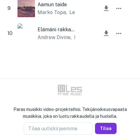
Aamun taide
9
Marko Topa
,
Lesfm
Elämäni rakkaus
10
Andrew Divine
,
Lesfm
Paras musiikki video-projekteihisi. Tekijänoikeusvapaata
musiikkia, joka on luotu rakkaudella ja huolella.
Tilaa uutiskirjeemme
Tilaa