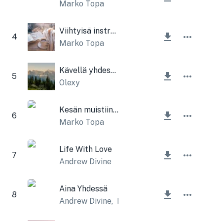
Marko Topa
Viihtyisä instrumentaalipäivä
4
Marko Topa
Kävellä yhdessä
5
Olexy
Kesän muistiinpanoja
6
Marko Topa
Life With Love
7
Andrew Divine
Aina Yhdessä
8
Andrew Divine
,
Lesfm