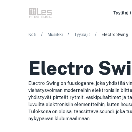
Tyylilajit
/
/
/
Koti
Musiikki
Tyylilajit
Electro Swing
Electro Sw
Electro Swing on fuusiogenre, joka yhdistää vin
viehätysvoiman moderneihin elektronisiin biittei
yhdistyvät pirteät rytmit, vaskipuhaltimet ja 
luvuilta elektronisiin elementteihin, kuten hous
Tuloksena on eloisa, tanssittava soundi, joka t
nykypäivän klubimaailmaan.