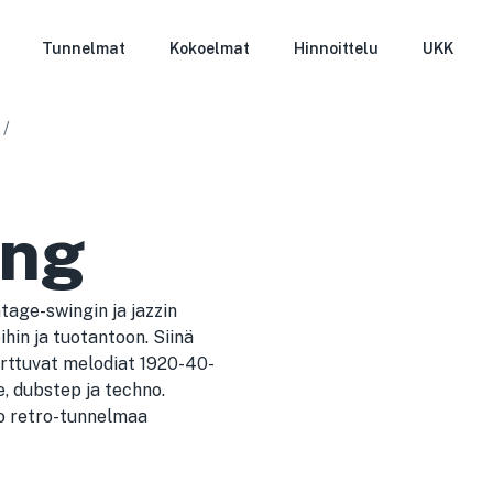
Tunnelmat
Kokoelmat
Hinnoittelu
UKK
/
ing
tage-swingin ja jazzin
hin ja tuotantoon. Siinä
tarttuvat melodiat 1920-40-
e, dubstep ja techno.
uo retro-tunnelmaa