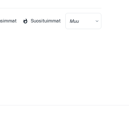
usimmat
Suosituimmat
Muu