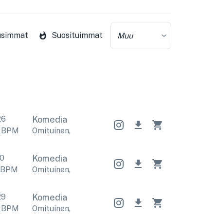
usimmat
Suosituimmat
Muu
26
Komedia
BPM
Omituinen
,
Positiivista
Omituinen
,
Positiivista
O
10
Komedia
BPM
Omituinen
,
Pirteä
Omituinen
,
Pirteä
Omituinen
,
29
Komedia
BPM
Omituinen
,
Pirteä
Omituinen
,
Pirteä
Omituinen
,