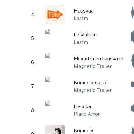
Hauskaa
4
Lesfm
Leikkikalu
5
Lesfm
Eksentrinen hauska musiikki
6
Magnetic Trailer
Komedia-sarja
7
Magnetic Trailer
Hauska
8
Piano Amor
Komedia