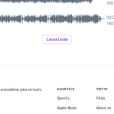
105
02:
140
Lataa Lisää
KUUNTELE
YRITYS
a musiikkia, joka on luotu
Spotify
FAQs
Apple Music
About us