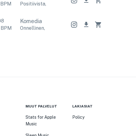
BPM
Positiivista
,
Nostalginen
Positiivista
,
Nostalgine
08
Komedia
BPM
Onnellinen
,
Pirteä
Onnellinen
,
Pirteä
Onnellinen
,
MUUT PALVELUT
LAKIASIAT
Stats for Apple
Policy
Music
Sleep Music