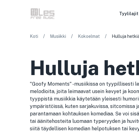
Tyylilajit
/
/
/
Koti
Musiikki
Kokoelmat
Hulluja hetki
Hulluja het
"Goofy Moments" -musiikissa on tyypillisesti lei
melodioita, joita leimaavat usein kevyet ja ko
tyyppistä musiikkia käytetään yleisesti humoris
ympäristöissä, kuten sarjakuvissa, sitcomissa j
parantamaan kohtauksen komediaa. Se voi sisäl
tai äänitehosteita luomaan typeryyden ja huvi
siitä täydellisen komedian helpotuksen tai kevy