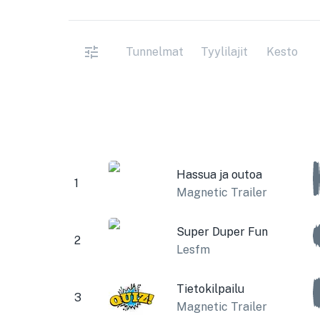
Tunnelmat
Tyylilajit
Kesto
Hassua ja outoa
1
Magnetic Trailer
Super Duper Fun
2
Lesfm
Tietokilpailu
3
Magnetic Trailer