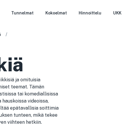
Tunnelmat
Kokoelmat
Hinnoittelu
UKK
/
ä
kiä
kkisiä ja omituisia
omiset teemat. Tämän
tisissa tai komediallisissa
a hauskoissa videoissa,
tää epätavallisia soittimia
tuksen tunteen, mikä tekee
en viihteen hetkiin.