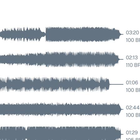
03:20
100
B
02:13
110
B
01:06
100
B
02:44
100
B
01:29