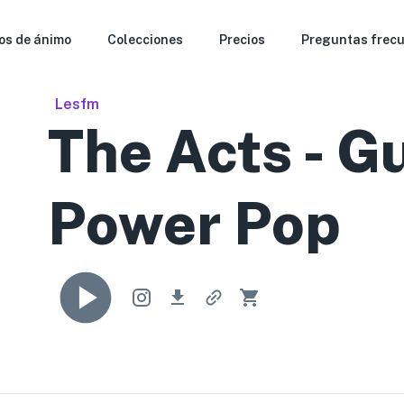
os de ánimo
Colecciones
Precios
Preguntas frec
Lesfm
The Acts - G
Power Pop