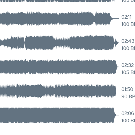
105
B
02:11
100
B
02:43
100
B
02:32
105
B
01:50
90
B
02:06
100
B