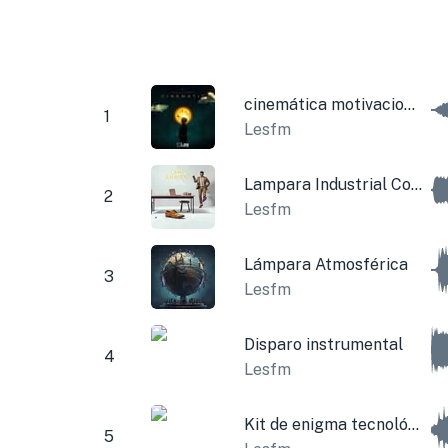
cinemática motivacional
1
Lesfm
Lampara Industrial Corporativa
2
Lesfm
Lámpara Atmosférica
3
Lesfm
Disparo instrumental
4
Lesfm
Kit de enigma tecnológico
5