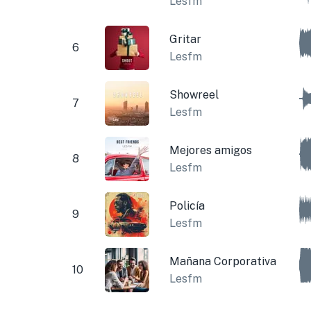
Lesfm
Gritar
6
Lesfm
Showreel
7
Lesfm
Mejores amigos
8
Lesfm
Policía
9
Lesfm
Mañana Corporativa
10
Lesfm