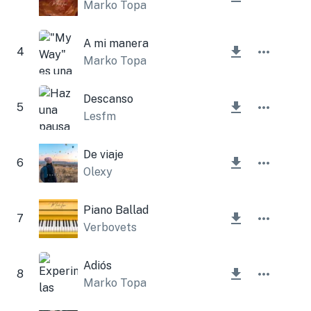
Marko Topa
A mi manera
4
Marko Topa
Descanso
5
Lesfm
De viaje
6
Olexy
Piano Ballad
7
Verbovets
Adiós
8
Marko Topa