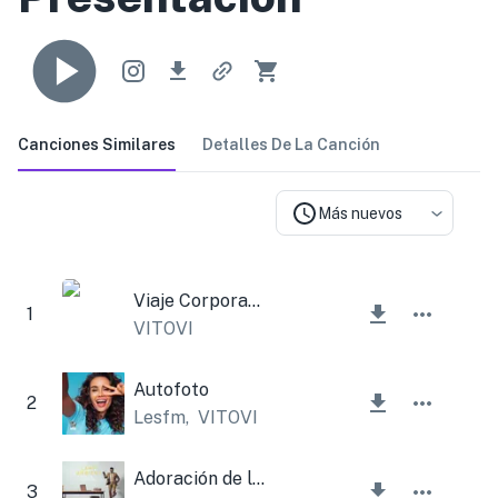
Canciones Similares
Detalles De La Canción
Más nuevos
Viaje Corporativo
1
VITOVI
Autofoto
2
Lesfm
,
VITOVI
Adoración de la lámpara
3