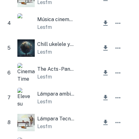
Lesfm
Música cinematográfica inspirada y relajada
4
Lesfm
Chill ukelele y guitarra acústica
5
Lesfm
The Acts - Panel de tiempo cinematográfico
6
Lesfm
Lámpara ambiental
7
Lesfm
Lámpara Tecnología Corporativa
8
Lesfm