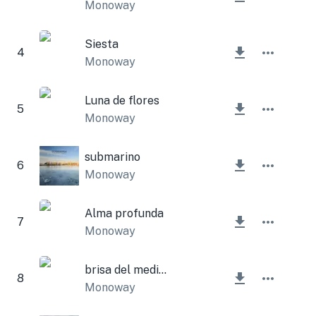
Monoway
Siesta
4
Monoway
Luna de flores
5
Monoway
submarino
6
Monoway
Alma profunda
7
Monoway
brisa del mediodía
8
Monoway