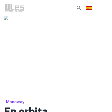
Monoway
En orbita