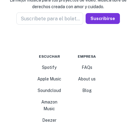
La mejor música para tus proyectos de video. Música libre de
derechos creada con amor y cuidado.
Suscríbete para el boletín
Suscribirse
ESCUCHAR
EMPRESA
Spotify
FAQs
Apple Music
About us
Soundcloud
Blog
Amazon
Music
Deezer