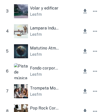
Volar y edificar
3
Lesfm
Lampara Industrial Corporativa
4
Lesfm
Matutino Atmosférico Corporativo
5
Lesfm
Fondo corporativo ligero
6
Lesfm
Trompeta Motivacional Corporativa
7
Lesfm
Pop Rock Corporativo
8