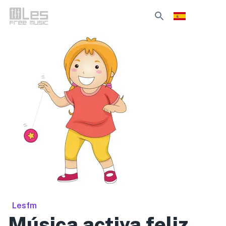
Lesfm
Música activa feliz