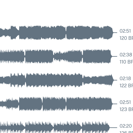
02:51
120
B
02:38
110
B
02:18
122
B
02:51
123
B
02:20