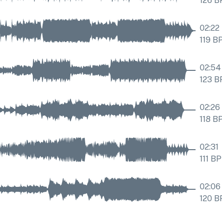
126
B
02:22
119
B
02:54
123
B
02:26
118
B
02:31
111
BP
02:06
120
B