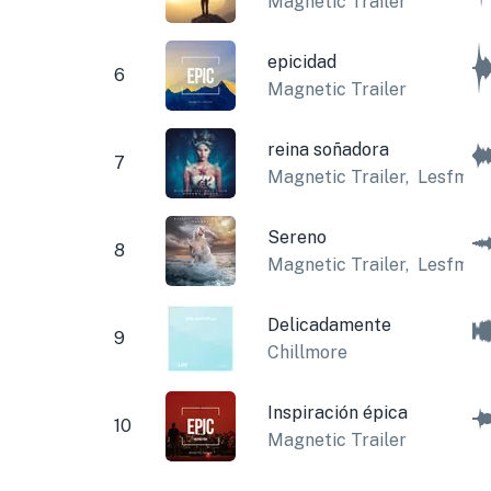
Magnetic Trailer
epicidad
6
Magnetic Trailer
reina soñadora
7
Magnetic Trailer
,
Lesfm
Sereno
8
Magnetic Trailer
,
Lesfm
Delicadamente
9
Chillmore
Inspiración épica
10
Magnetic Trailer