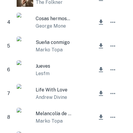
The Folkner
Cosas hermosas
4
George Mone
Sueña conmigo
5
Marko Topa
Jueves
6
Lesfm
Life With Love
7
Andrew Divine
Melancolía de noviembre
8
Marko Topa