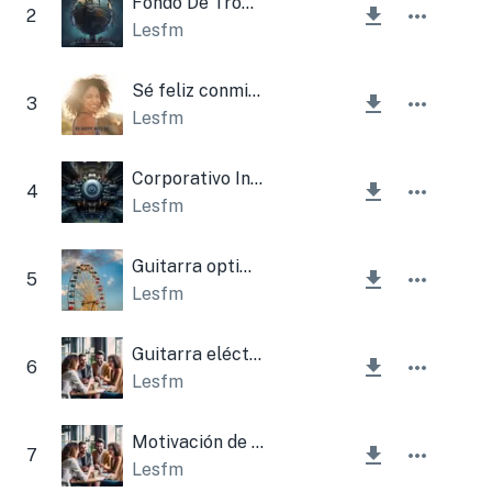
Fondo De Trompeta De Otoño Corporativo
2
Lesfm
Sé feliz conmigo
3
Lesfm
Corporativo Industrial
4
Lesfm
Guitarra optimista
5
Lesfm
Guitarra eléctrica corporativa diversa
6
Lesfm
Motivación de la guitarra Flageolet
7
Lesfm