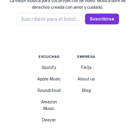
La mejor música para tus proyectos de video. Música libre de
derechos creada con amor y cuidado.
Suscríbete para el boletín
Suscribirse
ESCUCHAR
EMPRESA
Spotify
FAQs
Apple Music
About us
Soundcloud
Blog
Amazon
Music
Deezer