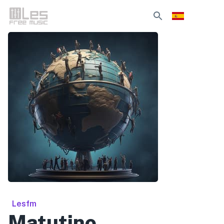
Lesfm
Matutino