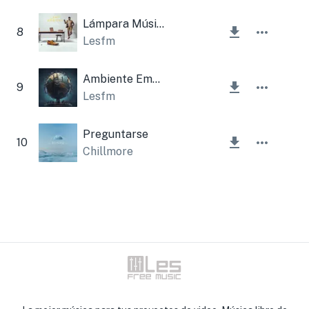
Lámpara Música Corporativa
8
Lesfm
Ambiente Emocional Triste
9
Lesfm
Preguntarse
10
Chillmore