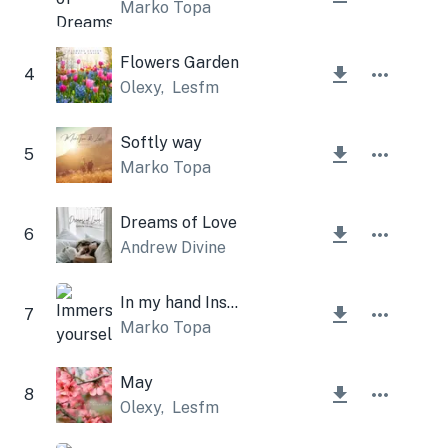
Marko Topa
Flowers Garden
4
Olexy
,
Lesfm
Softly way
5
Marko Topa
Dreams of Love
6
Andrew Divine
In my hand Instrumental
7
Marko Topa
May
8
Olexy
,
Lesfm