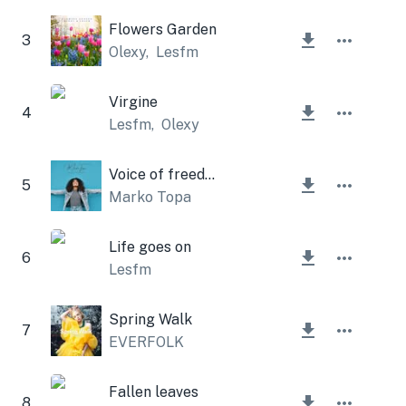
Flowers Garden
3
Olexy
,
Lesfm
Virgine
4
Lesfm
,
Olexy
Voice of freedom
5
Marko Topa
Life goes on
6
Lesfm
Spring Walk
7
EVERFOLK
Fallen leaves
8