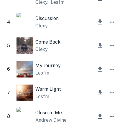
Olexy
,
Lesfm
Discussion
4
Olexy
Come Back
5
Olexy
My Journey
6
Lesfm
Warm Light
7
Lesfm
Close to Me
8
Andrew Divine