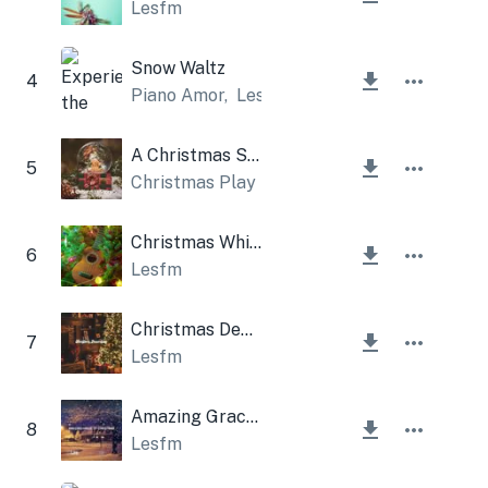
Lesfm
Snow Waltz
4
Piano Amor
,
Lesfm
A Christmas Story
5
Christmas Play
Christmas Whistle and Ukulele
6
Lesfm
Christmas Decoration
7
Lesfm
Amazing Grace of Christmas
8
Lesfm