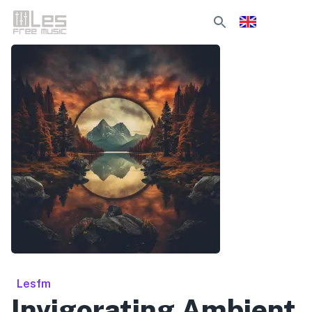
Lesfm
Invigorating Ambient