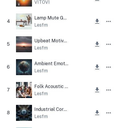
VITOVI
Lamp Mute Guitar Corporate
4
Lesfm
Upbeat Motivational Inspiring Uplifting Corporate
5
Lesfm
Ambient Emotional Sad
6
Lesfm
Folk Acoustic Harmonica
7
Lesfm
Industrial Corporate
8
Lesfm